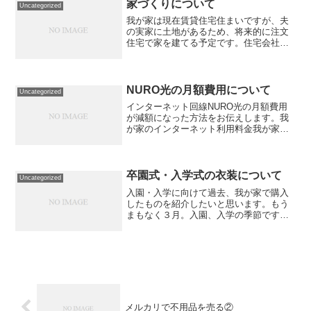
セット売りの方が購入し...
家づくりについて
Uncategorized
我が家は現在賃貸住宅住まいですが、夫
の実家に土地があるため、将来的に注文
住宅で家を建てる予定です。住宅会社を
選定するに当たり数年に渡りYouTubeや
インスタを見漁っています。そこで今回
は、我が家が参考にしているYouTubeを
ご紹介します...
NURO光の月額費用について
Uncategorized
インターネット回線NURO光の月額費用
が減額になった方法をお伝えします。我
が家のインターネット利用料金我が家
は、2023年11月にNURO光でインターネ
ット回線の契約をしました。月額使用料
は税込み5,200円。（ちなみに、契約から
1年間はキ...
卒園式・入学式の衣装について
Uncategorized
入園・入学に向けて過去、我が家で購入
したものを紹介したいと思います。もう
まもなく３月。入園、入学の季節です
ね。我が家には今年対象者はいません
が、昨年1年生になった娘が入学する際に
購入してよかったものをご紹介します。
卒園式・入学式衣装ネットで...
メルカリで不用品を売る②