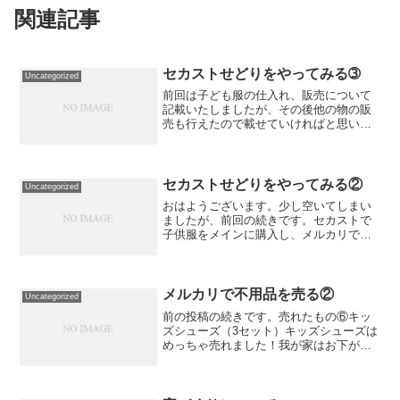
関連記事
セカストせどりをやってみる➂
Uncategorized
前回は子ども服の仕入れ、販売について
記載いたしましたが、その後他の物の販
売も行えたので載せていければと思いま
す。売れたものフレームワーク オーバ
ーサイズシャツ販売価格は5,400円。990
円の50％オフで購入したので、仕入れ値
は495円で、...
セカストせどりをやってみる②
Uncategorized
おはようございます。少し空いてしまい
ましたが、前回の続きです。セカストで
子供服をメインに購入し、メルカリで販
売してみました。購入した物と、販売
額、利益額を共有できればと思います。
売れたものノースフェイスキッズハット
販売価格は2,000円、手...
メルカリで不用品を売る②
Uncategorized
前の投稿の続きです。売れたもの⑥キッ
ズシューズ（3セット）キッズシューズは
めっちゃ売れました！我が家はお下がり
は買わない派だったので、これまで捨て
てた靴も残して置けばよかった～と後悔
しています。単品で売れなかった靴も、