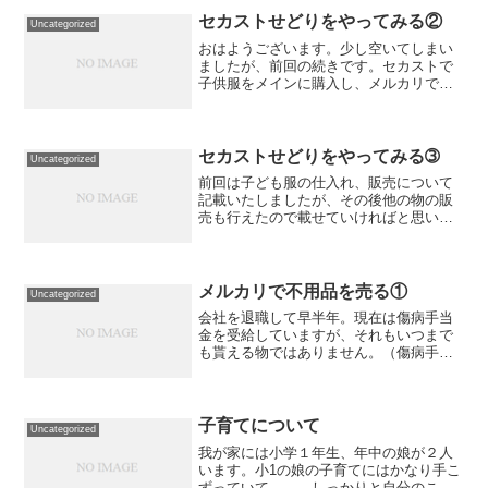
セカストせどりをやってみる②
Uncategorized
おはようございます。少し空いてしまい
ましたが、前回の続きです。セカストで
子供服をメインに購入し、メルカリで販
売してみました。購入した物と、販売
額、利益額を共有できればと思います。
売れたものノースフェイスキッズハット
販売価格は2,000円、手...
セカストせどりをやってみる➂
Uncategorized
前回は子ども服の仕入れ、販売について
記載いたしましたが、その後他の物の販
売も行えたので載せていければと思いま
す。売れたものフレームワーク オーバ
ーサイズシャツ販売価格は5,400円。990
円の50％オフで購入したので、仕入れ値
は495円で、...
メルカリで不用品を売る①
Uncategorized
会社を退職して早半年。現在は傷病手当
金を受給していますが、それもいつまで
も貰える物ではありません。（傷病手当
金については別記事で改めて紹介します
ね。）少しでもお金を稼ごうと思い、自
宅にある不用品を売ってみることにしま
した。現時点で合計１０万...
子育てについて
Uncategorized
我が家には小学１年生、年中の娘が２人
います。小1の娘の子育てにはかなり手こ
ずっていて。。。しっかりと自分のこと