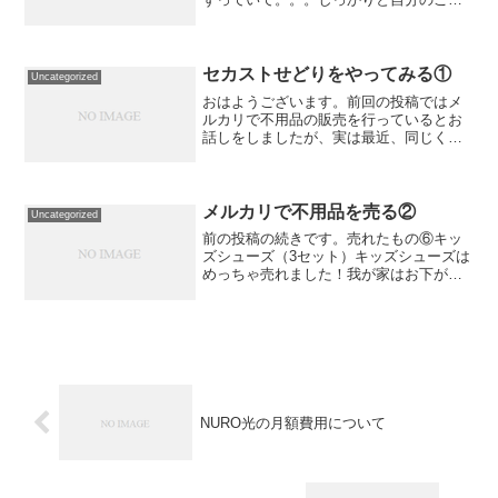
を出来るようになって欲しい、という思
いが強すぎて、宿題はやったの？！妹を
いじめないの？！どうしてこんなことも
できないの？！と毎日ぐ...
セカストせどりをやってみる①
Uncategorized
おはようございます。前回の投稿ではメ
ルカリで不用品の販売を行っているとお
話しをしましたが、実は最近、同じくメ
ルカリにて、店舗せどりを行っていま
す。といっても実際店舗へ仕入れに行っ
たのは３回ほどなので、現時点での状況
を記録できればと思っていま...
メルカリで不用品を売る②
Uncategorized
前の投稿の続きです。売れたもの⑥キッ
ズシューズ（3セット）キッズシューズは
めっちゃ売れました！我が家はお下がり
は買わない派だったので、これまで捨て
てた靴も残して置けばよかった～と後悔
しています。単品で売れなかった靴も、
セット売りの方が購入し...
NURO光の月額費用について